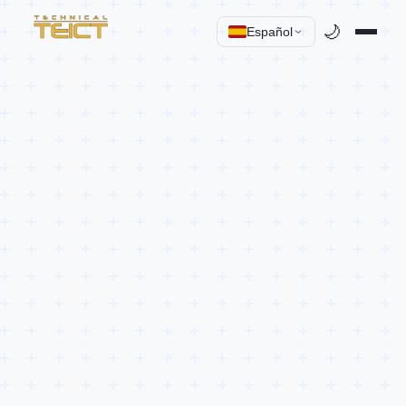
🌙
Español