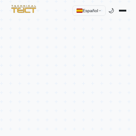
🌙
Español