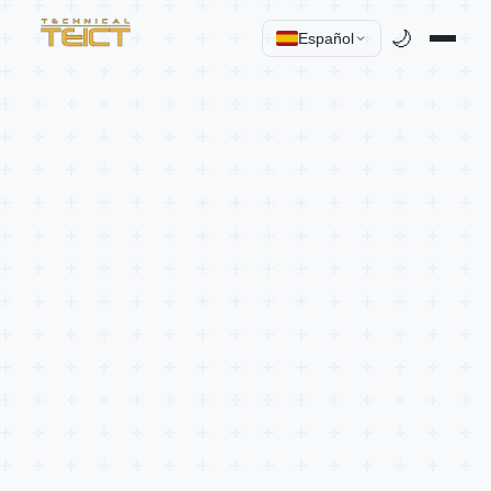
🌙
Español