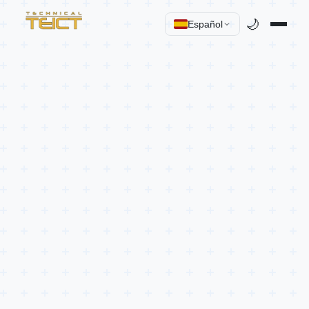
🌙
Español