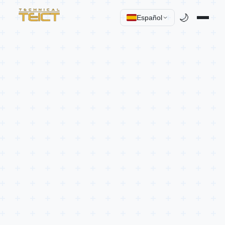
🌙
Español