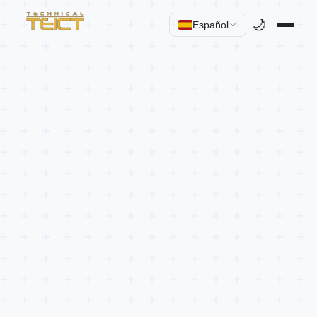
🌙
Español