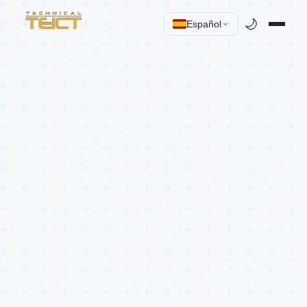
🌙
Español