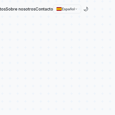
🌙
tos
Sobre nosotros
Contacto
Español