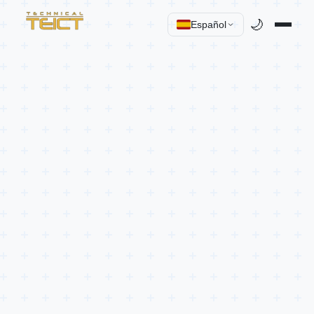
🌙
Español