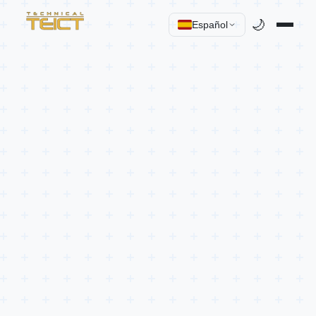
🌙
Español