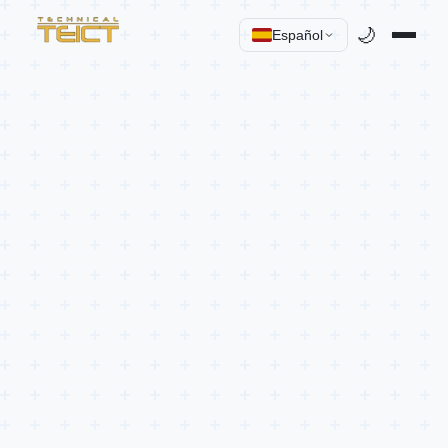
🌙
Español