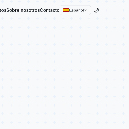
🌙
tos
Sobre nosotros
Contacto
Español