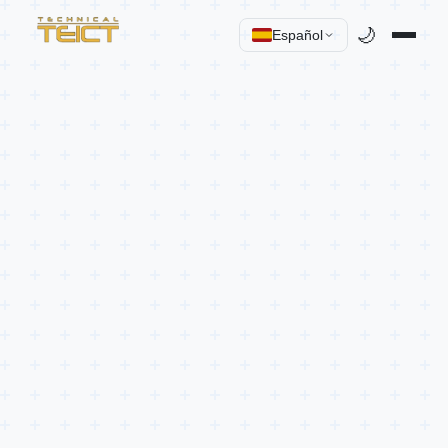
🌙
Español