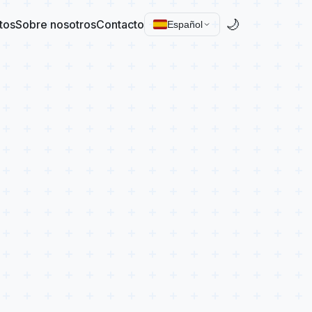
🌙
tos
Sobre nosotros
Contacto
Español